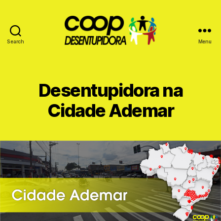
Search
Menu
Coop
Desentupidora
Desentupidora na
Cidade Ademar