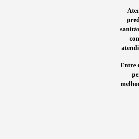
Ate
pred
sanitá
con
atendi
Entre 
pe
melhor