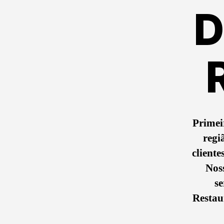
D
Primei
regi
cliente
Nos
se
Restaur