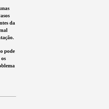
unas
vasos
ntes da
 mal
atação.
ão pode
 os
roblema