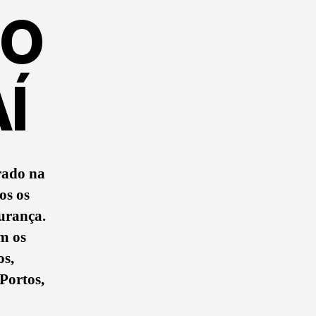
DO
Í
rado na
os os
gurança.
m os
os,
 Portos,